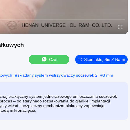
ałkowych
Czat
Skontaktuj Się Z Nami
kowych
#
składany system wstrzykiwaczy soczewek 2
#
8 mm
 poznaj praktyczny system jednorazowego umieszczania soczewek
roces – od sterylnego rozpakowania do gładkiej implantacji
zysty wkład i bezpieczny mechanizm blokujący zapewniają
etodą mikronacięcia.