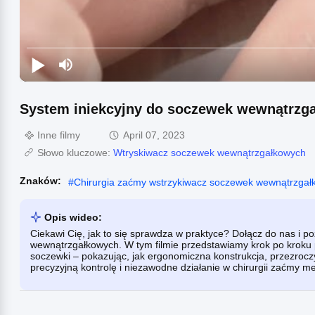
System iniekcyjny do soczewek wewnątrzg
Inne filmy
April 07, 2023
Słowo kluczowe:
Wtryskiwacz soczewek wewnątrzgałkowych
Znaków:
#
Chirurgia zaćmy wstrzykiwacz soczewek wewnątrzgał
Opis wideo:
Ciekawi Cię, jak to się sprawdza w praktyce? Dołącz do nas i
wewnątrzgałkowych. W tym filmie przedstawiamy krok po kroku p
soczewki – pokazując, jak ergonomiczna konstrukcja, przezroc
precyzyjną kontrolę i niezawodne działanie w chirurgii zaćmy m