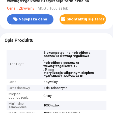
wewnątrzgałkowe Sterylizacja termiczna na
wilgotno
Cena：Zbywalny
MOQ：1000 sztuk
Najlepsza cena
Skontaktuj się teraz
Opis Produktu
Biokompatybilna hydrofilowa
soczewka wewnątrzgałkowa
,
hydrofilowa soczewka
High Light
wewnątrzgałkowa 12
,
,
5 mm
sterylizacja wilgotnym ciepłem
hydrofilowa soczewka IOL
Cena
Zbywalny
Czas dostawy
7 dni roboczych
Miejsce
Chiny
pochodzenia
Minimalne
1000 sztuk
zamówienie