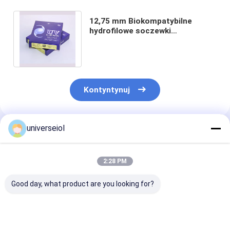
12,75 mm Biokompatybilne
hydrofilowe soczewki
wewnątrzgałkowe Sterylizacja
termiczna na wilgotno
Kontyntynuj
universeiol
Polecane Produkty
2:28 PM
Good day, what product are you looking for?