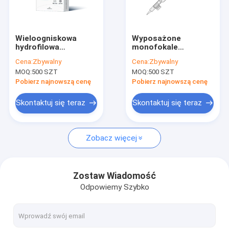
Wycieczka po fabryce
Kontrola jakości
Wieloogniskowa
Wyposażone
hydrofilowa
monofokale
Skontaktuj się z nami
asferyczna
hydrofobowe
Cena:
Zbywalny
Cena:
Zbywalny
soczewka
wewnętrzne okulary
MOQ:
500 SZT
MOQ:
500 SZT
wewnątrzgałkowa z
Poprosić o wycenę
opatentowaną
Pobierz najnowszą cenę
Pobierz najnowszą cenę
pięcioogniskową
technologią
Skontaktuj się teraz
Skontaktuj się teraz
dyfrakcyjną Fouriera
Harmonic
Soczewka wewnątrzgałkowa IOL
Zobacz więcej
Fabrycznie załadowana soczewka wewnątrzgałkowa
Soczewka wewnątrzgałkowa z PMMA
Zostaw Wiadomość
Odpowiemy Szybko
Hydrofilowe soczewki wewnątrzgałkowe
Wiskoelastyczne urządzenia okulistyczne