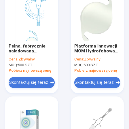
Pełna, fabrycznie
Platforma Innowacji
naładowana
MOM Hydrofobowa
asferyczna,
Soczewka
Cena:
Zbywalny
Cena:
Zbywalny
hydrofobowa
Wewnątrzgałkowa
MOQ:
500 SZT
MOQ:
500 SZT
soczewka
wewnątrzgałkowa
Pobierz najnowszą cenę
Pobierz najnowszą cenę
Skontaktuj się teraz
Skontaktuj się teraz
Dom
Produkty
O nas