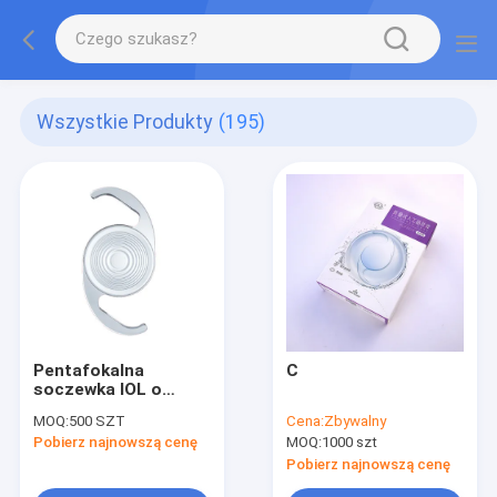
Wszystkie Produkty
(195)
Pentafokalna
C
soczewka IOL o
pełnym zakresie
MOQ:
500 SZT
Cena:
Zbywalny
widzenia (FVR) dla
Pobierz najnowszą cenę
MOQ:
1000 szt
wielu odległości
Pobierz najnowszą cenę