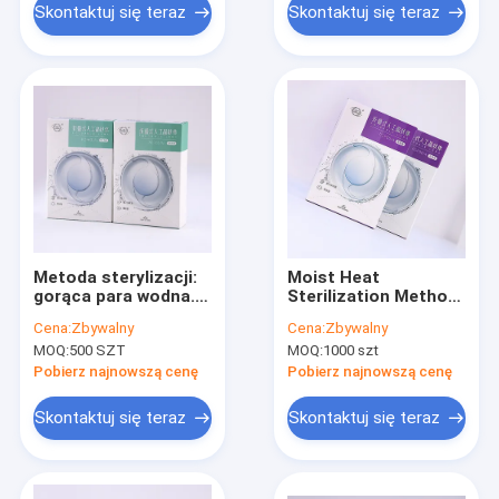
Skontaktuj się teraz
Skontaktuj się teraz
Metoda sterylizacji:
Moist Heat
gorąca para wodna.
Sterilization Method
Soczewka
Monofocal Lens
Cena:
Zbywalny
Cena:
Zbywalny
wewnątrzgałkowa
Type Intraocular
MOQ:
500 SZT
MOQ:
1000 szt
hydrofilowa.
Lens Offering Stable
Współczynnik
Optical Clarity And
Pobierz najnowszą cenę
Pobierz najnowszą cenę
załamania światła:
Surgical Outcomes
1,47. Długość
Skontaktuj się teraz
Skontaktuj się teraz
całkowita: 12,75 mm.
Do chirurgii zaćmy.