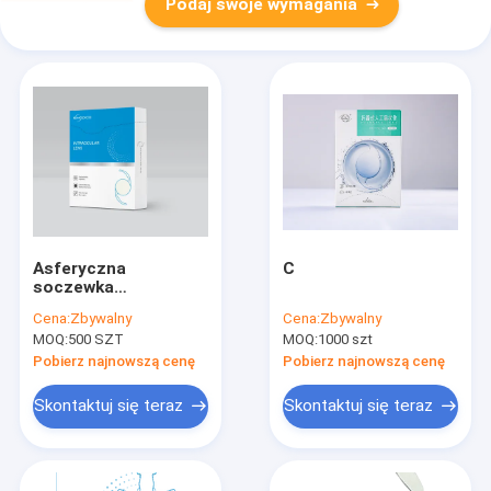
Podaj swoje wymagania
Asferyczna
C
soczewka
wewnątrzgałkowa z
Cena:
Zbywalny
Cena:
Zbywalny
powłoką
MOQ:
500 SZT
MOQ:
1000 szt
hydrofobową
Pobierz najnowszą cenę
Pobierz najnowszą cenę
Skontaktuj się teraz
Skontaktuj się teraz