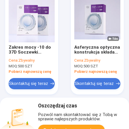
Zakres mocy -10 do
Asferyczna optyczna
37D Soczewki
konstrukcja składane
wewnątrzgałowe
soczewki
Cena:
Zbywalny
Cena:
Zbywalny
hydrofilowe o
wewnątrzgałowe
MOQ:
500 SZT
MOQ:
500 SZT
wskaźniku załamania
Sztuczne soczewki
1,47 średnica 6,0 mm
do chirurgii zaćmy
Pobierz najnowszą cenę
Pobierz najnowszą cenę
Zaprojektowane do
korekty wzroku
Skontaktuj się teraz
Skontaktuj się teraz
Oszczędzaj czas
Pozwól nam skontaktować się z Tobą w
sprawie najlepszych produktów.