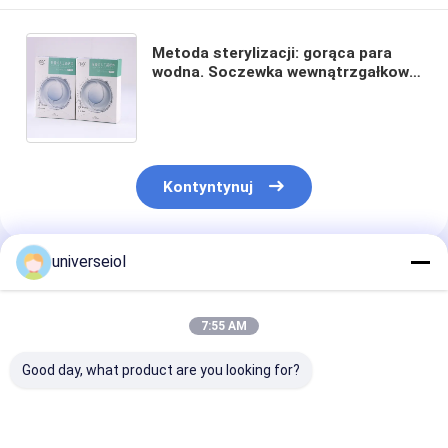
Metoda sterylizacji: gorąca para
wodna. Soczewka wewnątrzgałkowa
hydrofilowa. Współczynnik
załamania światła: 1,47. Długość
całkowita: 12,75 mm. Do chirurgii
zaćmy.
Kontyntynuj
universeiol
Polecane Produkty
7:55 AM
Good day, what product are you looking for?