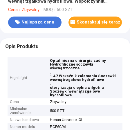
wewnątrzgałkowa hydrofilowa. Współczynnik
załamania światła: 1,47. Długość całkowita: 12,75
Cena：Zbywalny
MOQ：500 SZT
mm. Do chirurgii zaćmy.
Najlepsza cena
Skontaktuj się teraz
Opis Produktu
Optalmiczna chirurgia zaćmy
Hydrofiliczne soczewki
wewnątrzoczne
,
1.47 Wskaźnik załamania Soczewki
High Light
wewnątrzgałowe hydrofilowe
,
sterylizacja cieplna wilgotna
Soczewki wewnątrzgałowe
hydrofilowe
Cena
Zbywalny
Minimalne
500 SZT
zamówienie
Nazwa handlowa
Henan Universe IOL
Numer modelu
PCF60/AL