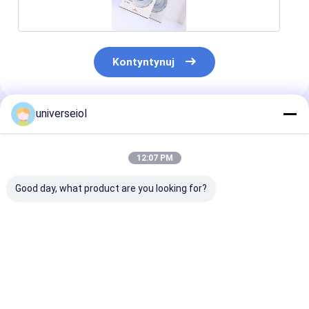
Kontyntynuj
universeiol
Polecane Produkty
12:07 PM
Good day, what product are you looking for?
C
Zakres mocy -10 do
Chirurgia zać
37D Soczewki
Hydrofilowa
wewnątrzgałowe
soczewka
hydrofilowe o
wewnątrzgałk
wskaźniku
doskonałej
Najlepsza cena
Najlepsza cena
Najlepsza 