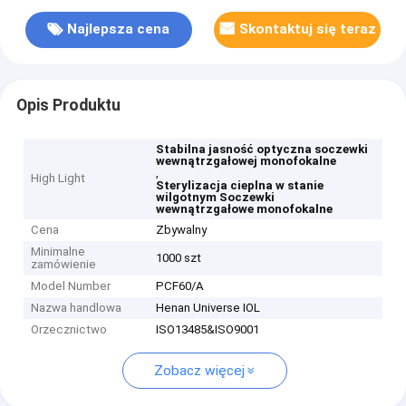
Najlepsza cena
Skontaktuj się teraz
Opis Produktu
Stabilna jasność optyczna soczewki
wewnątrzgałowej monofokalne
,
High Light
Sterylizacja cieplna w stanie
wilgotnym Soczewki
wewnątrzgałowe monofokalne
Cena
Zbywalny
Minimalne
1000 szt
zamówienie
Model Number
PCF60/A
Nazwa handlowa
Henan Universe IOL
Orzecznictwo
ISO13485&ISO9001
Zobacz więcej