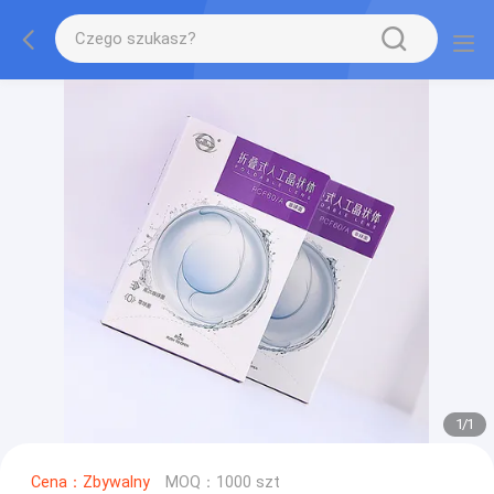
1
/
1
Cena：Zbywalny
MOQ：1000 szt